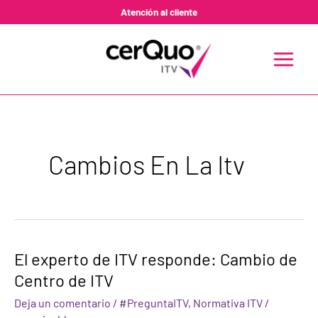
Ir
Atención al cliente
al
contenido
MAIN
MENU
Cambios En La Itv
El
El experto de ITV responde: Cambio de
experto
Centro de ITV
de
ITV
Deja un comentario
/
#PreguntaITV
,
Normativa ITV
/
responde:
Cambio