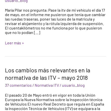
usuario_blog
de
Centro
María Pilar nos pregunta: Pase la itv de mi vehículo el día 17
de
de mayo, en el informe me pusieron que tenia que cambiar
ITV
las ruedas traseras, poner las luces de la matricula y
revisar el alojamiento y la rótula izquierda de suspensión.
El cuentakilómetros no me funciona por lo que pusieron
que no lo podían […]
Leer más »
Los
Los cambios más relevantes en la
cambios
normativa de las ITV – mayo 2018
más
relevantes
37 comentarios
/
Normativa ITV
/
usuario_blog
en
la
El pasado 20 de Mayo entró en vigor en toda la Unión
normativa
Europea la Nueva Normativa sobre la Inspección técnica
de
de Vehículos El nuevo Real Decreto que regula en España
las
la Inspección Técnica de Vehículos (ITV) se equipara a la
ITV