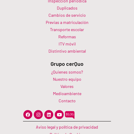
Inspección periódica
Duplicados
Cambios de servicio
Previas a matriculación
Transporte escolar
Reformas
ITV móvil
Distintivo ambiental
Grupo cerQuo
¿Quienes somos?
Nuestro equipo
Valores
Medioambiente
Contacto
F
I
L
Y
a
n
i
o
c
s
n
u
e
t
k
t
Aviso legal y política de privacidad
b
a
e
u