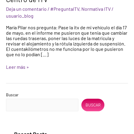
ITV
Deja un comentario
/
#PreguntaITV
,
Normativa ITV
/
responde:
Cambio
usuario_blog
de
Centro
María Pilar nos pregunta: Pase la itv de mi vehículo el día 17
de
de mayo, en el informe me pusieron que tenia que cambiar
ITV
las ruedas traseras, poner las luces de la matricula y
revisar el alojamiento y la rótula izquierda de suspensión.
El cuentakilómetros no me funciona por lo que pusieron
que no lo podían […]
Leer más »
Buscar
BUSCAR