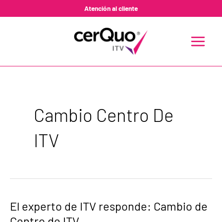
Ir
Atención al cliente
al
contenido
MAIN
MENU
Cambio Centro De
ITV
El
El experto de ITV responde: Cambio de
experto
Centro de ITV
de