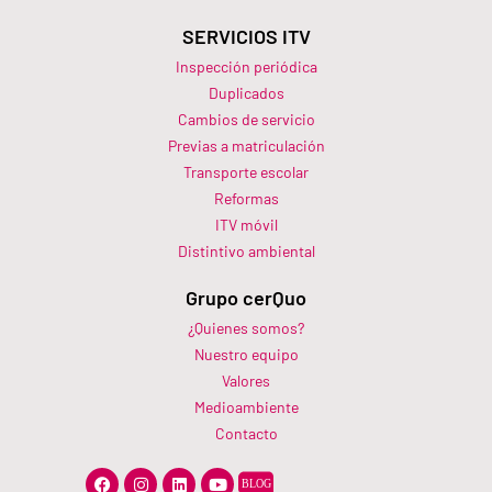
SERVICIOS ITV
Inspección periódica
Duplicados
Cambios de servicio
Previas a matriculación
Transporte escolar
Reformas
ITV móvil
Distintivo ambiental
Grupo cerQuo
¿Quienes somos?
Nuestro equipo
Valores
Medioambiente
Contacto
F
I
L
Y
a
n
i
o