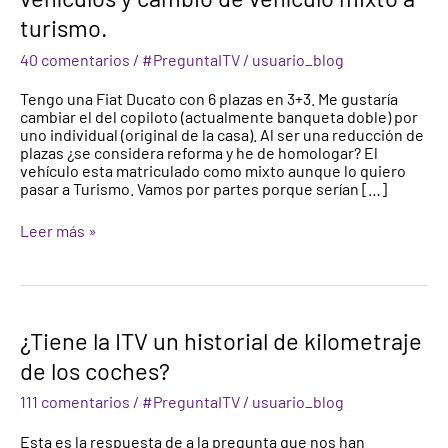
de
turismo.
plazas
en
40 comentarios
/
#PreguntaITV
/
usuario_blog
vehículos
y
Tengo una Fiat Ducato con 6 plazas en 3+3. Me gustaría
cambio
cambiar el del copiloto (actualmente banqueta doble) por
de
uno individual (original de la casa). Al ser una reducción de
vehículo
plazas ¿se considera reforma y he de homologar? El
mixto
vehículo esta matriculado como mixto aunque lo quiero
a
pasar a Turismo. Vamos por partes porque serían […]
turismo.
Leer más »
¿Tiene
¿Tiene la ITV un historial de kilometraje
la
de los coches?
ITV
un
111 comentarios
/
#PreguntaITV
/
usuario_blog
historial
de
Esta es la respuesta de a la pregunta que nos han
kilometraje