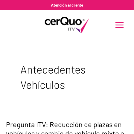
Ir
Atención al cliente
al
contenido
MAIN
MENU
Antecedentes
Vehículos
Pregunta
Pregunta ITV: Reducción de plazas en
ITV:
vehículos y cambio de vehículo mixto a
Reducción