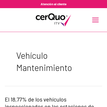
Ir
Atención al cliente
al
contenido
MAIN
MENU
Vehículo
Mantenimiento
El
El 18,77% de los vehículos
18,77%
inspeccionados en las estaciones de
de