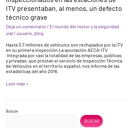
los
ITV presentaban, al menos, un defecto
vehículos
inspeccionados
técnico grave
en
las
Deja un comentario
/
El mundo del motor y la seguridad
estaciones
vial
/
usuario_blog
de
ITV
Hasta 3,7 millones de vehículos son rechazados por la ITV
presentaban,
en su primera inspección La asociación AECA-ITV
al
integrada por casi la totalidad de las empresas, públicas
menos,
y privadas, que prestan el servicio de Inspección Técnica
un
de Vehículos en el territorio español, nos informa de las
defecto
estadísticas del año 2016.
técnico
grave
Leer más »
Buscar
BUSCAR