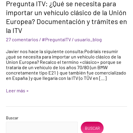
Pregunta ITV: ¿Qué se necesita para
se
necesita
importar un vehículo clásico de la Unión
para
Europea? Documentación y trámites en
importar
un
la ITV
vehículo
clásico
27 comentarios
/
#PreguntaITV
/
usuario_blog
de
la
Javier nos hace la siguiente consulta:Podríais resumir
Unión
¿qué se necesita para importar un vehículo clásico de la
Europea?
Union Europea? Recalco el termino «clásico» porque se
Documentación
trataría de un vehículo de los años 70/80 (un BMW
y
concretamente tipo E21 ) que también fue comercializado
trámites
en España ) y que llegaría con la ITV (o TÜV en […]
en
la
ITV
Leer más »
Buscar
BUSCAR