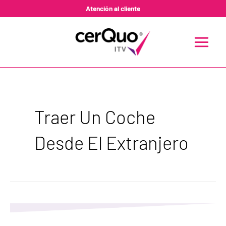
Ir
Atención al cliente
al
contenido
MAIN
MENU
Traer Un Coche
Desde El Extranjero
Pregunta
ITV:
¿Qué