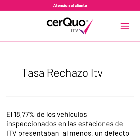
Ir
Atención al cliente
al
contenido
MAIN
MENU
Tasa Rechazo Itv
El
El 18,77% de los vehículos
18,77%
inspeccionados en las estaciones de
de
los
ITV presentaban, al menos, un defecto
vehículos
inspeccionados