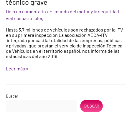
técnico grave
en
las
Deja un comentario
/
El mundo del motor y la seguridad
estaciones
vial
/
usuario_blog
de
ITV
Hasta 3,7 millones de vehículos son rechazados por la ITV
presentaban,
en su primera inspección La asociación AECA-ITV
al
integrada por casi la totalidad de las empresas, públicas
menos,
y privadas, que prestan el servicio de Inspección Técnica
un
de Vehículos en el territorio español, nos informa de las
defecto
estadísticas del año 2016.
técnico
grave
Leer más »
Buscar
BUSCAR