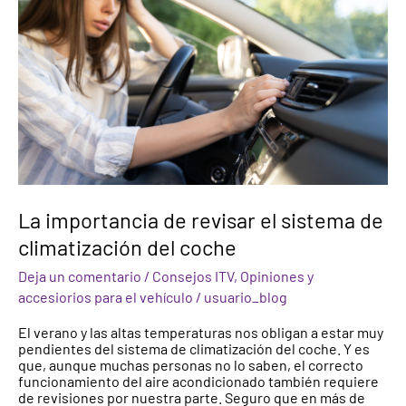
revisar
el
sistema
de
climatización
del
coche
La importancia de revisar el sistema de
climatización del coche
Deja un comentario
/
Consejos ITV
,
Opiniones y
accesiorios para el vehículo
/
usuario_blog
El verano y las altas temperaturas nos obligan a estar muy
pendientes del sistema de climatización del coche. Y es
que, aunque muchas personas no lo saben, el correcto
funcionamiento del aire acondicionado también requiere
de revisiones por nuestra parte. Seguro que en más de