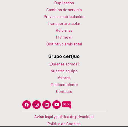
Duplicados
Cambios de servicio
Previas a matriculación
Transporte escolar
Reformas
ITV móvil
Distintivo ambiental
Grupo cerQuo
¿Quienes somos?
Nuestro equipo
Valores
Medioambiente
Contacto
F
I
L
Y
a
n
i
o
c
s
n
u
e
t
k
t
Aviso legal y política de privacidad
b
a
e
u
o
g
d
b
Política de Cookies
o
r
i
e