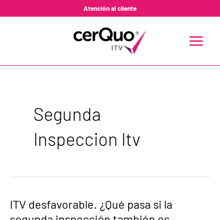
Ir
Atención al cliente
al
contenido
MAIN
MENU
Segunda
Inspeccion Itv
ITV
ITV desfavorable. ¿Qué pasa si la
desfavorable.
segunda inspección también es
¿Qué