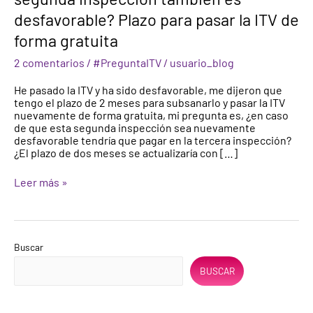
pasa
desfavorable? Plazo para pasar la ITV de
si
la
forma gratuita
segunda
inspección
2 comentarios
/
#PreguntaITV
/
usuario_blog
también
es
He pasado la ITV y ha sido desfavorable, me dijeron que
desfavorable?
tengo el plazo de 2 meses para subsanarlo y pasar la ITV
Plazo
nuevamente de forma gratuita, mi pregunta es, ¿en caso
para
de que esta segunda inspección sea nuevamente
pasar
desfavorable tendría que pagar en la tercera inspección?
la
¿El plazo de dos meses se actualizaría con […]
ITV
de
Leer más »
forma
gratuita
Buscar
BUSCAR