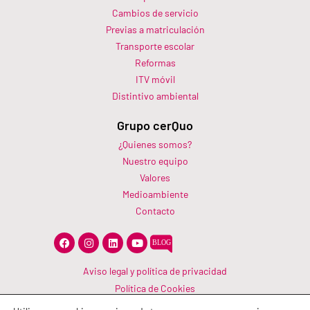
Cambios de servicio
Previas a matriculación
Transporte escolar
Reformas
ITV móvil
Distintivo ambiental
Grupo cerQuo
¿Quienes somos?
Nuestro equipo
Valores
Medioambiente
Contacto
F
I
L
Y
a
n
i
o
c
s
n
u
e
t
k
t
Aviso legal y política de privacidad
b
a
e
u
Política de Cookies
o
g
d
b
o
r
i
e
Canal Información
k
a
n