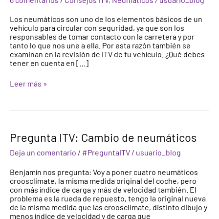
los
Neumáticos
Los neumáticos son uno de los elementos básicos de un
vehículo para circular con seguridad, ya que son los
responsables de tomar contacto con la carretera y por
tanto lo que nos une a ella. Por esta razón también se
examinan en la revisión de ITV de tu vehículo. ¿Qué debes
tener en cuenta en […]
Leer más »
Pregunta
Pregunta ITV: Cambio de neumáticos
ITV:
Cambio
Deja un comentario
/
#PreguntaITV
/
usuario_blog
de
neumáticos
Benjamín nos pregunta: Voy a poner cuatro neumáticos
croosclimate, la misma medida original del coche, pero
con más índice de carga y más de velocidad también. El
problema es la rueda de repuesto, tengo la original nueva
de la misma medida que las croosclimate, distinto dibujo y
menos índice de velocidad y de carga que