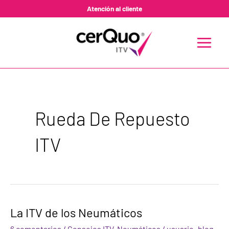
Ir
Atención al cliente
al
contenido
MAIN
MENU
Rueda De Repuesto
ITV
La
La ITV de los Neumáticos
ITV
de
6 comentarios
/
Consejos ITV
,
Neumáticos
/
usuario_blog