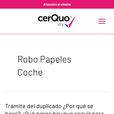
Ir
Atención al cliente
al
contenido
MAIN
MENU
Robo Papeles
Coche
Trámite
Trámite del duplicado ¿Por qué se
del
hace? ¿Qué pasos hay que seguir para
duplicado