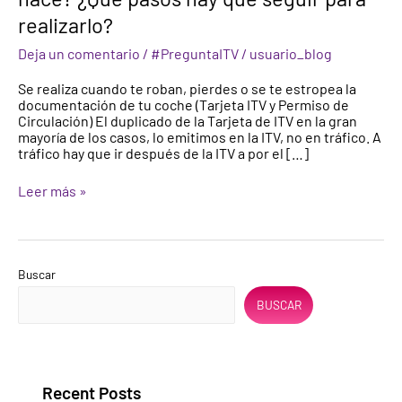
¿Por
realizarlo?
qué
se
Deja un comentario
/
#PreguntaITV
/
usuario_blog
hace?
¿Qué
Se realiza cuando te roban, pierdes o se te estropea la
pasos
documentación de tu coche (Tarjeta ITV y Permiso de
hay
Circulación) El duplicado de la Tarjeta de ITV en la gran
que
mayoría de los casos, lo emitimos en la ITV, no en tráfico. A
seguir
tráfico hay que ir después de la ITV a por el […]
para
realizarlo?
Leer más »
Buscar
BUSCAR
Recent Posts