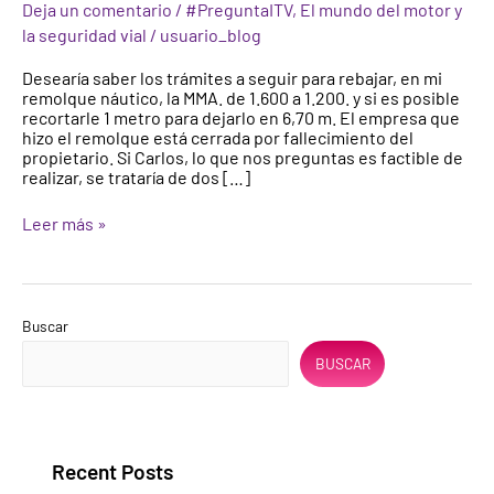
Deja un comentario
/
#PreguntaITV
,
El mundo del motor y
MMA
la seguridad vial
/
usuario_blog
de
un
Desearía saber los trámites a seguir para rebajar, en mi
remolque
remolque náutico, la MMA. de 1.600 a 1.200. y si es posible
Naútico?
recortarle 1 metro para dejarlo en 6,70 m. El empresa que
¿Y
hizo el remolque está cerrada por fallecimiento del
recortar
propietario. Si Carlos, lo que nos preguntas es factible de
su
realizar, se trataría de dos […]
longitud?
Trámites
Leer más »
Buscar
BUSCAR
Recent Posts