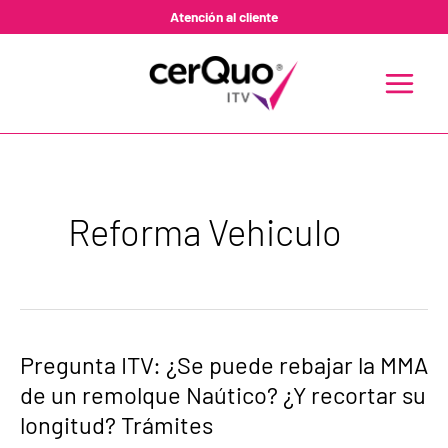
Ir
Atención al cliente
al
contenido
MAIN
MENU
Reforma Vehiculo
Pregunta
Pregunta ITV: ¿Se puede rebajar la MMA
ITV:
de un remolque Naútico? ¿Y recortar su
¿Se
puede
longitud? Trámites
rebajar
la