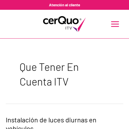
Ir
Atención al cliente
al
contenido
MAIN
MENU
Que Tener En
Cuenta ITV
Instalación
Instalación de luces diurnas en
de
vehículos
luces