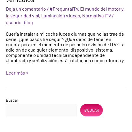
diurnas
Deja un comentario
/
#PreguntaITV
,
El mundo del motor y
en
vehículos
la seguridad vial
,
Iluminación y luces
,
Normativa ITV
/
usuario_blog
Quería instalar a mi coche luces diurnas que no las trae de
serie, ¿qué pasos he seguir? ¿Qué debo de tener en
cuenta para en el momento de pasar la revisión de ITV? La
adición de cualquier elemento, dispositivo, sistema,
componente o unidad técnica independiente de
alumbrado y señalización está catalogada como reforma y
Leer más »
Buscar
BUSCAR