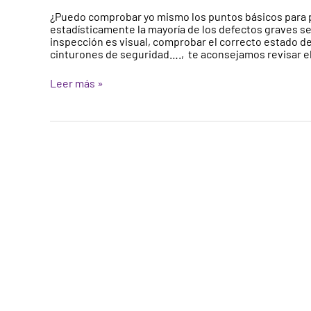
antes
¿Puedo comprobar yo mismo los puntos básicos para pas
de
estadísticamente la mayoría de los defectos graves s
pasar
inspección es visual, comprobar el correcto estado de
la
cinturones de seguridad…., te aconsejamos revisar e
ITV
Leer más »