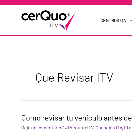
Ir
al
contenido
CENTROS ITV
Que Revisar ITV
Como
Como revisar tu vehículo antes de
revisar
tu
Deja un comentario
/
#PreguntaITV
,
Consejos ITV
,
El 
vehículo