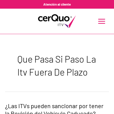
Ir
Atención al cliente
al
contenido
MAIN
MENU
Que Pasa Si Paso La
Itv Fuera De Plazo
¿Las
¿Las ITVs pueden sancionar por tener
ITVs
la Revisión del Vehículo Caducado?
pueden