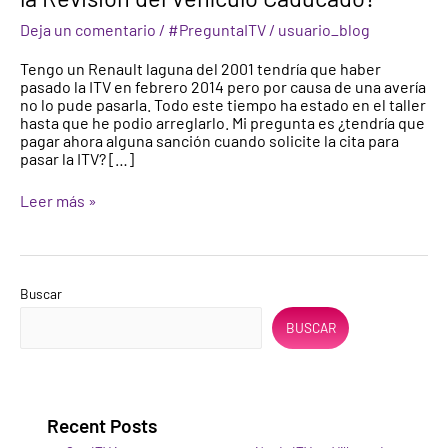
sancionar
Deja un comentario
/
#PreguntaITV
/
usuario_blog
por
tener
Tengo un Renault laguna del 2001 tendría que haber
la
pasado la ITV en febrero 2014 pero por causa de una avería
Revisión
no lo pude pasarla. Todo este tiempo ha estado en el taller
del
hasta que he podio arreglarlo. Mi pregunta es ¿tendría que
Vehículo
pagar ahora alguna sanción cuando solicite la cita para
Caducado?
pasar la ITV? […]
Leer más »
Buscar
BUSCAR
Recent Posts