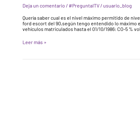
gases
Deja un comentario
/
#PreguntaITV
/
usuario_blog
CO
en
Quería saber cual es el nivel máximo permitido de nive
la
ford escort del 90,según tengo entendido lo máximo er
ITV.
vehículos matriculados hasta el 01/10/1986: CO-5 % vo
Nivel
máximo
Leer más »
permitido
de
CO
para
vehículos
sin
catalizador