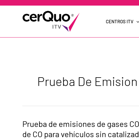
Ir
al
contenido
CENTROS ITV
Prueba De Emision
Prueba
Prueba de emisiones de gases CO 
de
emisiones
de CO para vehículos sin cataliza
de