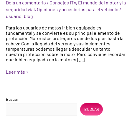
Deja un comentario
/
Consejos ITV
,
El mundo del motor y la
prevenir
seguridad vial
,
Opiniones y accesiorios para el vehículo
/
accidentes
cuando
usuario_blog
conduces
una
Para los usuarios de motos ir bien equipado es
moto?
fundamental y se convierte es su principal elemento de
protección Motoristas protegeros desde los pies hasta la
cabeza Con la llegada del verano y sus inclementes
temperaturas podemos llegar a descuidar un tanto
nuestra protección sobre la moto. Pero conviene recordar
que ir bien equipado en la moto es […]
Leer más »
Buscar
BUSCAR