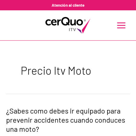
Ir
Atención al cliente
al
contenido
MAIN
MENU
Precio Itv Moto
¿Sabes
¿Sabes como debes ir equipado para
como
prevenir accidentes cuando conduces
debes
ir
una moto?
equipado
para