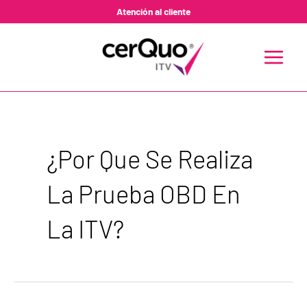
Ir
Atención al cliente
al
contenido
MAIN
MENU
¿por Que Se Realiza
La Prueba OBD En
La ITV?