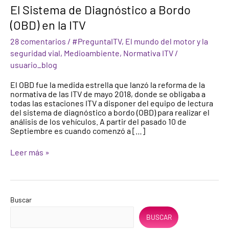
El
El Sistema de Diagnóstico a Bordo
Sistema
(OBD) en la ITV
de
Diagnóstico
28 comentarios
/
#PreguntaITV
,
El mundo del motor y la
a
Bordo
seguridad vial
,
Medioambiente
,
Normativa ITV
/
(OBD)
usuario_blog
en
la
El OBD fue la medida estrella que lanzó la reforma de la
ITV
normativa de las ITV de mayo 2018, donde se obligaba a
todas las estaciones ITV a disponer del equipo de lectura
del sistema de diagnóstico a bordo (OBD) para realizar el
análisis de los vehículos. A partir del pasado 10 de
Septiembre es cuando comenzó a […]
Leer más »
Buscar
BUSCAR