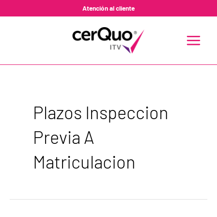
Ir
Atención al cliente
al
contenido
MAIN
MENU
Plazos Inspeccion
Previa A
Matriculacion