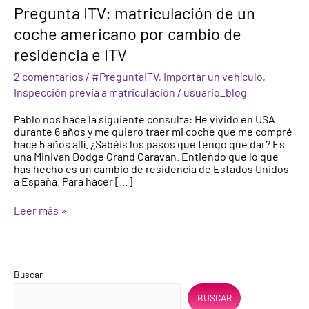
Pregunta
Pregunta ITV: matriculación de un
ITV:
coche americano por cambio de
matriculación
de
residencia e ITV
un
coche
2 comentarios
/
#PreguntaITV
,
Importar un vehículo
,
americano
Inspección previa a matriculación
/
usuario_blog
por
cambio
Pablo nos hace la siguiente consulta: He vivido en USA
de
durante 6 años y me quiero traer mi coche que me compré
residencia
hace 5 años allí. ¿Sabéis los pasos que tengo que dar? Es
e
una Minivan Dodge Grand Caravan. Entiendo que lo que
ITV
has hecho es un cambio de residencia de Estados Unidos
a España. Para hacer […]
Leer más »
Buscar
BUSCAR