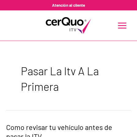
Ir
Atención al cliente
al
contenido
MAIN
MENU
Pasar La Itv A La
Primera
Como
Como revisar tu vehículo antes de
revisar
pasar la ITV
tu