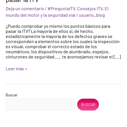
vehículo
Deja un comentario
/
#PreguntaITV
,
Consejos ITV
,
El
antes
de
mundo del motor y la seguridad vial
/
usuario_blog
pasar
la
¿Puedo comprobar yo mismo los puntos básicos para
ITV
pasar la ITV? La mayoría de ellos sí, de hecho,
estadísticamente la mayoría de los defectos graves se
corresponden a elementos sobre los cuales la inspección
es visual, comprobar el correcto estado de los
neumáticos, los dispositivos de alumbrado, espejos,
cinturones de seguridad…., te aconsejamos revisar el […]
Leer más »
Buscar
BUSCAR