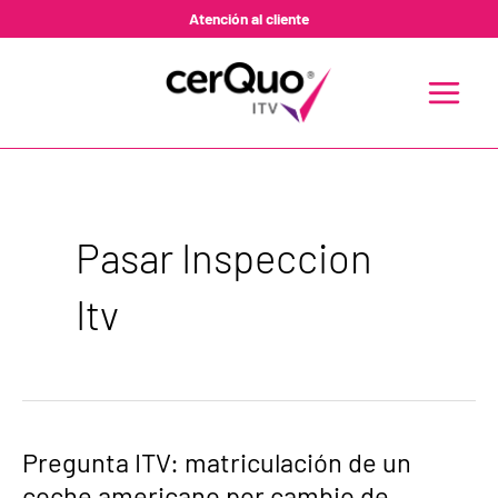
Ir
Atención al cliente
al
contenido
MAIN
MENU
Pasar Inspeccion
Itv
Pregunta
Pregunta ITV: matriculación de un
ITV:
coche americano por cambio de
matriculación