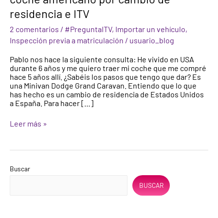
de
residencia e ITV
un
coche
2 comentarios
/
#PreguntaITV
,
Importar un vehículo
,
americano
Inspección previa a matriculación
/
usuario_blog
por
cambio
Pablo nos hace la siguiente consulta: He vivido en USA
de
durante 6 años y me quiero traer mi coche que me compré
residencia
hace 5 años allí. ¿Sabéis los pasos que tengo que dar? Es
e
una Minivan Dodge Grand Caravan. Entiendo que lo que
ITV
has hecho es un cambio de residencia de Estados Unidos
a España. Para hacer […]
Leer más »
Buscar
BUSCAR