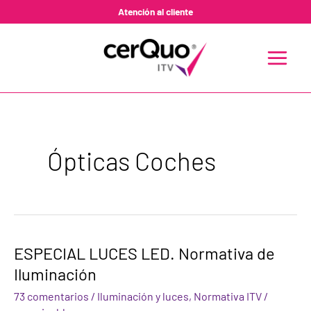
Ir
Atención al cliente
al
contenido
MAIN
MENU
Ópticas Coches
ESPECIAL
ESPECIAL LUCES LED. Normativa de
LUCES
Iluminación
LED.
Normativa
73 comentarios
/
Iluminación y luces
,
Normativa ITV
/
de
Iluminación