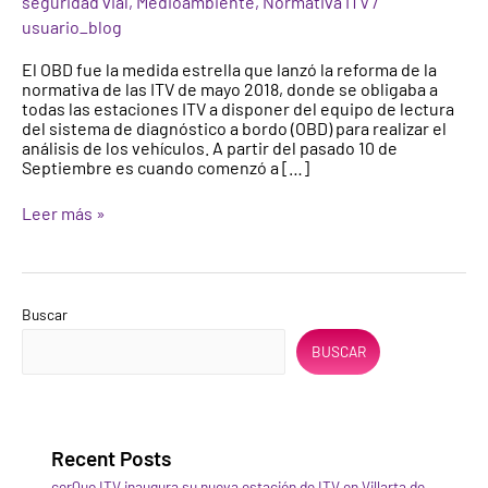
seguridad vial
,
Medioambiente
,
Normativa ITV
/
(OBD)
usuario_blog
en
la
El OBD fue la medida estrella que lanzó la reforma de la
ITV
normativa de las ITV de mayo 2018, donde se obligaba a
todas las estaciones ITV a disponer del equipo de lectura
del sistema de diagnóstico a bordo (OBD) para realizar el
análisis de los vehículos. A partir del pasado 10 de
Septiembre es cuando comenzó a […]
Leer más »
Buscar
BUSCAR
Recent Posts
cerQuo ITV inaugura su nueva estación de ITV en Villarta de