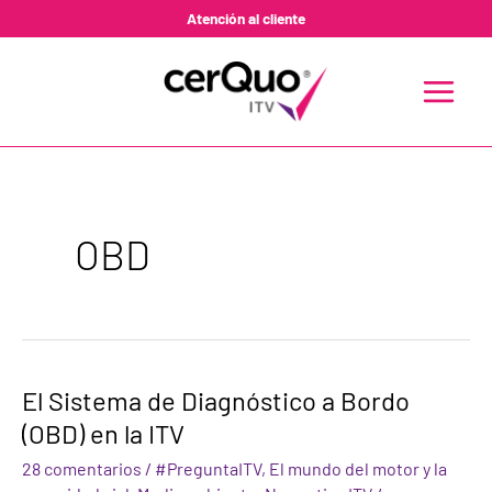
Ir
Atención al cliente
al
contenido
MAIN
MENU
OBD
El
El Sistema de Diagnóstico a Bordo
Sistema
(OBD) en la ITV
de
Diagnóstico
28 comentarios
/
#PreguntaITV
,
El mundo del motor y la
a
Bordo