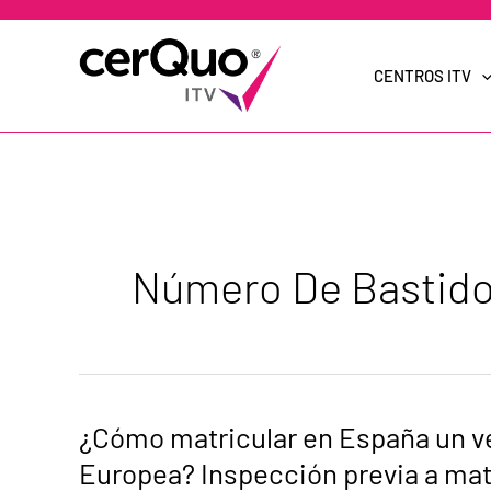
Ir
al
contenido
CENTROS ITV
Número De Bastido
¿Cómo
¿Cómo matricular en España un ve
matricular
en
Europea? Inspección previa a mat
España