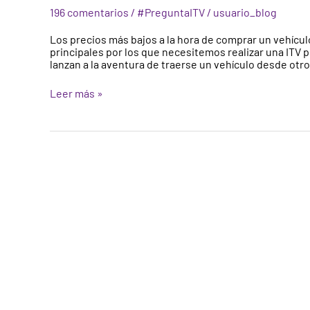
un
196 comentarios
/
#PreguntaITV
/
usuario_blog
vehículo
procedente
Los precios más bajos a la hora de comprar un vehícul
de
principales por los que necesitemos realizar una ITV 
la
lanzan a la aventura de traerse un vehículo desde otr
Unión
Europea?
Leer más »
Inspección
previa
a
matriculación