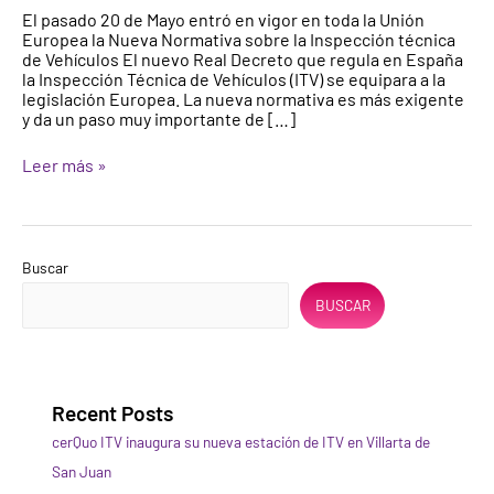
El pasado 20 de Mayo entró en vigor en toda la Unión
normativa
Europea la Nueva Normativa sobre la Inspección técnica
de
de Vehículos El nuevo Real Decreto que regula en España
las
la Inspección Técnica de Vehículos (ITV) se equipara a la
ITV
legislación Europea. La nueva normativa es más exigente
–
y da un paso muy importante de […]
mayo
2018
Leer más »
Buscar
BUSCAR
Recent Posts
cerQuo ITV inaugura su nueva estación de ITV en Villarta de
San Juan