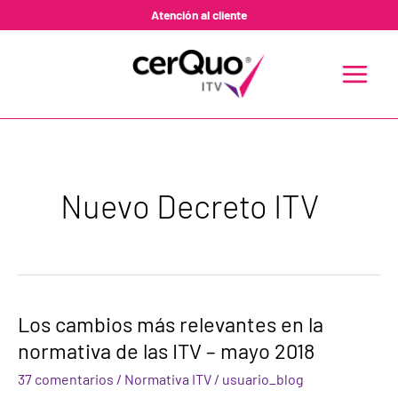
Ir
Atención al cliente
al
contenido
MAIN
MENU
Nuevo Decreto ITV
Los
Los cambios más relevantes en la
cambios
normativa de las ITV – mayo 2018
más
relevantes
37 comentarios
/
Normativa ITV
/
usuario_blog
en
la