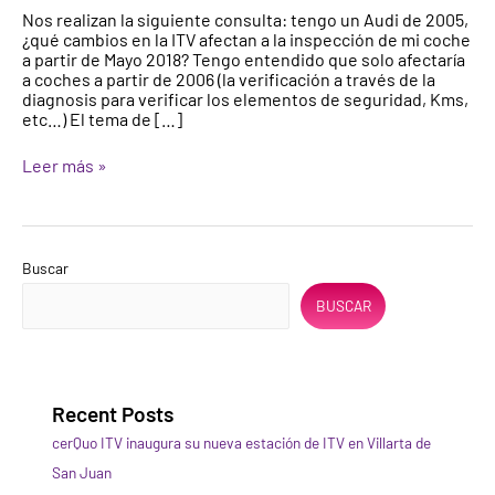
Nos realizan la siguiente consulta: tengo un Audi de 2005,
de
¿qué cambios en la ITV afectan a la inspección de mi coche
ITV
a partir de Mayo 2018? Tengo entendido que solo afectaría
mayo
a coches a partir de 2006 (la verificación a través de la
2018
diagnosis para verificar los elementos de seguridad, Kms,
etc…) El tema de […]
Leer más »
Buscar
BUSCAR
Recent Posts
cerQuo ITV inaugura su nueva estación de ITV en Villarta de
San Juan