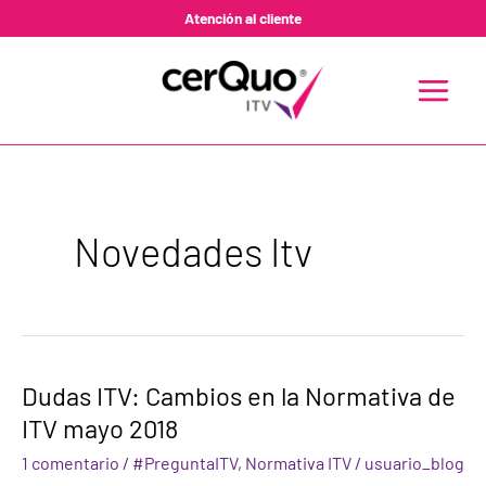
Ir
Atención al cliente
al
contenido
MAIN
MENU
Novedades Itv
Dudas
Dudas ITV: Cambios en la Normativa de
ITV:
ITV mayo 2018
Cambios
en
1 comentario
/
#PreguntaITV
,
Normativa ITV
/
usuario_blog
la
Normativa