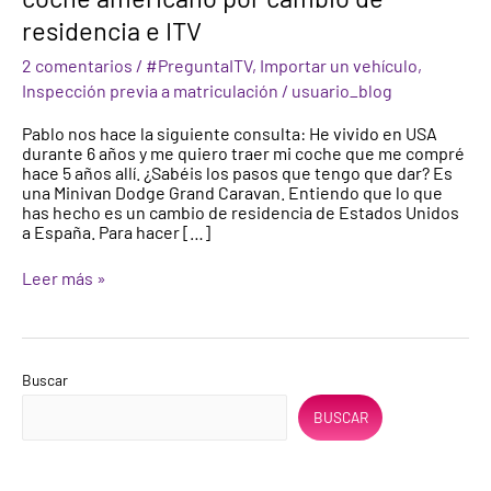
de
residencia e ITV
un
coche
2 comentarios
/
#PreguntaITV
,
Importar un vehículo
,
americano
Inspección previa a matriculación
/
usuario_blog
por
cambio
Pablo nos hace la siguiente consulta: He vivido en USA
de
durante 6 años y me quiero traer mi coche que me compré
residencia
hace 5 años allí. ¿Sabéis los pasos que tengo que dar? Es
e
una Minivan Dodge Grand Caravan. Entiendo que lo que
ITV
has hecho es un cambio de residencia de Estados Unidos
a España. Para hacer […]
Leer más »
Buscar
BUSCAR