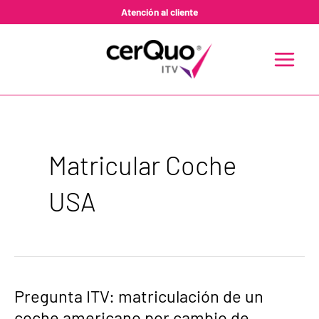
Ir
Atención al cliente
al
contenido
MAIN
MENU
Matricular Coche
USA
Pregunta
Pregunta ITV: matriculación de un
ITV:
coche americano por cambio de
matriculación