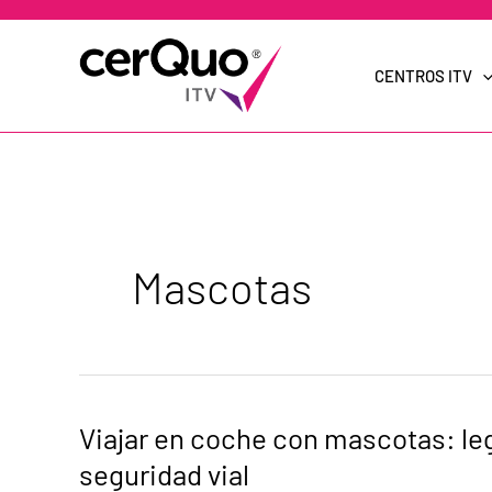
Ir
al
contenido
CENTROS ITV
Mascotas
Viajar
Viajar en coche con mascotas: l
en
coche
seguridad vial
con