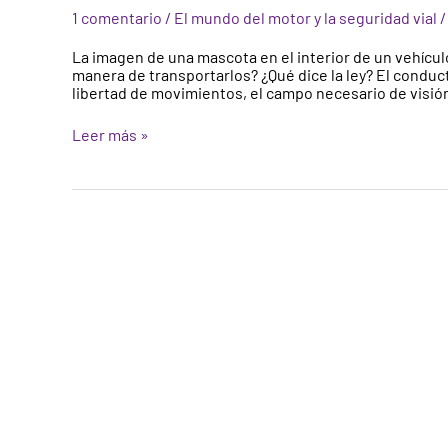
mascotas:
1 comentario
/
El mundo del motor y la seguridad vial
legislación
y
La imagen de una mascota en el interior de un vehícu
recomendaciones
manera de transportarlos? ¿Qué dice la ley? El conduc
de
libertad de movimientos, el campo necesario de visió
seguridad
vial
Leer más »