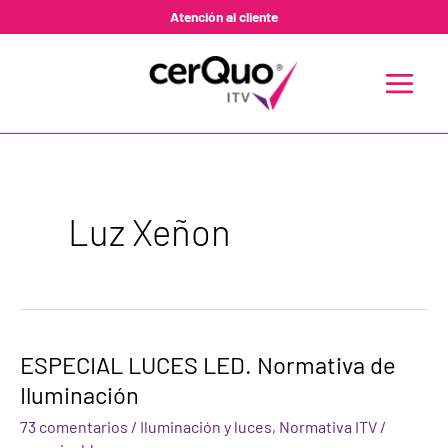
Ir
Atención al cliente
al
contenido
MAIN
MENU
Luz Xeñon
ESPECIAL
ESPECIAL LUCES LED. Normativa de
LUCES
Iluminación
LED.
Normativa
73 comentarios
/
Iluminación y luces
,
Normativa ITV
/
de
Iluminación