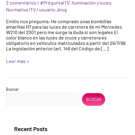
2 comentarios
/
#PreguntaITV
,
Iluminación y luces
,
amarillas
Normativa ITV
/
usuario_blog
en
las
Emilio nos pregunta: He comprado unas bombillas
luces
amarillas H7 para las luces de carretera de mi Mercedes
de
W210 del 2001 pero me surge la duda si son legales El
los
color blanco en las luces de cruce y carretera es
vehículos?
obligatorio en vehículos matriculados a partir del 26/7/99.
La legislación anterior (art. 146 del Código de […]
Leer más »
Buscar
BUSCAR
Recent Posts