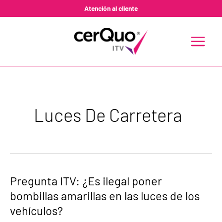
Ir
Atención al cliente
al
contenido
MAIN
MENU
Luces De Carretera
Pregunta
Pregunta ITV: ¿Es ilegal poner
ITV:
bombillas amarillas en las luces de los
¿Es
ilegal
vehículos?
poner
bombillas