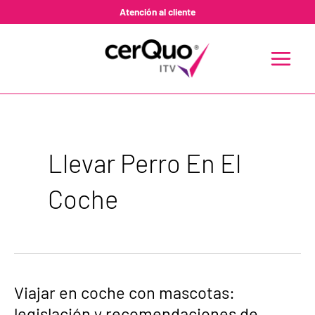
Ir
Atención al cliente
al
contenido
MAIN
MENU
Llevar Perro En El
Coche
Viajar
Viajar en coche con mascotas:
en
legislación y recomendaciones de
coche