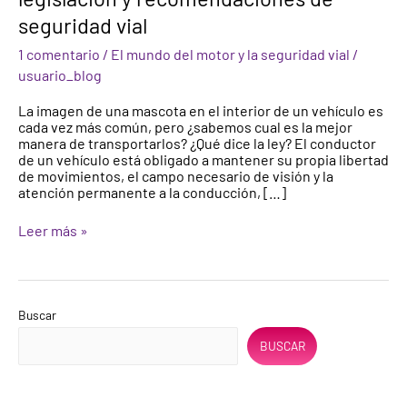
con
seguridad vial
mascotas:
legislación
1 comentario
/
El mundo del motor y la seguridad vial
/
y
usuario_blog
recomendaciones
de
La imagen de una mascota en el interior de un vehículo es
seguridad
cada vez más común, pero ¿sabemos cual es la mejor
vial
manera de transportarlos? ¿Qué dice la ley? El conductor
de un vehículo está obligado a mantener su propia libertad
de movimientos, el campo necesario de visión y la
atención permanente a la conducción, […]
Leer más »
Buscar
BUSCAR