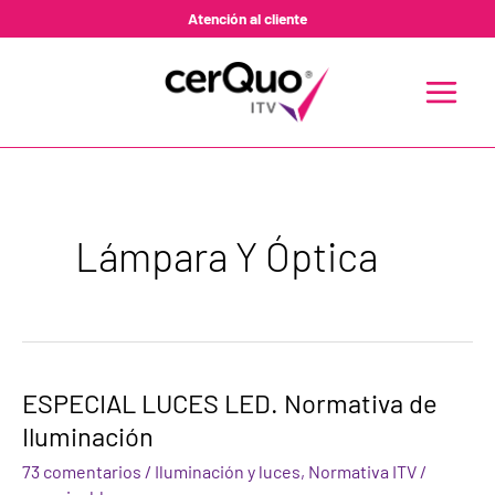
Ir
Atención al cliente
al
contenido
MAIN
MENU
Lámpara Y Óptica
ESPECIAL
ESPECIAL LUCES LED. Normativa de
LUCES
Iluminación
LED.
Normativa
73 comentarios
/
Iluminación y luces
,
Normativa ITV
/
de
Iluminación