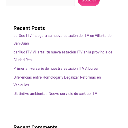
itv
en
Albacete?
Sin
necesidad
Recent Posts
de
hacer
cerQuo ITV inaugura su nueva estación de ITV en Villarta de
los
San Juan
trámites
de
cerQuo ITV Villarta: tu nueva estación ITV en la provincia de
expedientes?
Ciudad Real
Primer aniversario de nuestra estación ITV Alborea
Diferencias entre Homologar y Legalizar Reformas en
Vehículos
Distintivo ambiental: Nuevo servicio de cerQuo ITV
Recent Comments