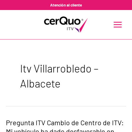
Ir
Atención al cliente
al
contenido
MAIN
MENU
Itv Villarrobledo –
Albacete
Pregunta
Pregunta ITV Cambio de Centro de ITV:
ITV
Mi vehículo ha dado desfavorable en
Cambio