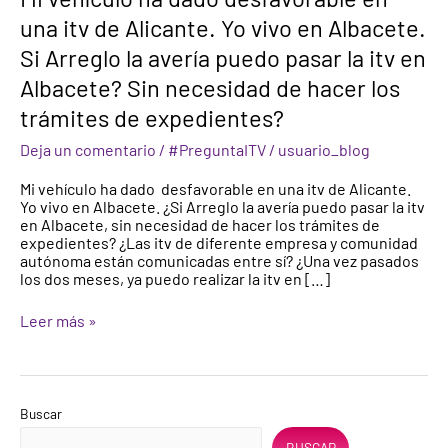
de
una itv de Alicante. Yo vivo en Albacete.
Centro
de
Si Arreglo la avería puedo pasar la itv en
ITV:
Albacete? Sin necesidad de hacer los
Mi
vehículo
trámites de expedientes?
ha
dado
Deja un comentario
/
#PreguntaITV
/
usuario_blog
desfavorable
en
Mi vehículo ha dado desfavorable en una itv de Alicante.
una
Yo vivo en Albacete. ¿Si Arreglo la avería puedo pasar la itv
itv
en Albacete, sin necesidad de hacer los trámites de
de
expedientes? ¿Las itv de diferente empresa y comunidad
Alicante.
autónoma están comunicadas entre sí? ¿Una vez pasados
Yo
los dos meses, ya puedo realizar la itv en […]
vivo
en
Leer más »
Albacete.
Si
Arreglo
la
avería
puedo
Buscar
pasar
la
BUSCAR