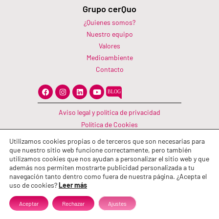
Grupo cerQuo
¿Quienes somos?
Nuestro equipo
Valores
Medioambiente
Contacto
F
I
L
Y
a
n
i
o
c
s
n
u
e
t
k
t
Aviso legal y política de privacidad
b
a
e
u
o
g
d
b
Política de Cookies
o
r
i
e
Canal Información
k
a
n
Utilizamos cookies propias o de terceros que son necesarias para
m
Política de calidad
que nuestro sitio web funcione correctamente, pero también
utilizamos cookies que nos ayudan a personalizar el sitio web y que
además nos permiten mostrarte publicidad personalizada a tu
navegación tanto dentro como fuera de nuestra página. ¿Acepta el
uso de cookies?
Leer más
Aceptar
Rechazar
Ajustes
© 2026 Grupo cerQuo. Todos los derechos reservados.