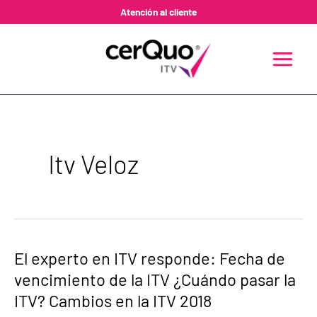
Ir
Atención al cliente
al
contenido
MAIN
MENU
Itv Veloz
El
El experto en ITV responde: Fecha de
experto
vencimiento de la ITV ¿Cuándo pasar la
en
ITV
ITV? Cambios en la ITV 2018
responde:
Fecha