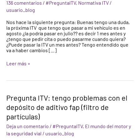
136 comentarios
/
#PreguntaITV
,
Normativa ITV
/
de
usuario_blog
vencimiento
de
Nos hace la siguiente pregunta: Buenas tengo una duda,
la
la próxima ITV que tengo que pasar a mi vehículo es en
ITV
agosto ¿la podría pasar en julio?? es decir 1 mes antes y
¿Cuándo
¿tengo que pedir cita o puedo pasarme cuando quiera?
pasar
¿Puede pasar la ITV un mes antes? Tengo entendido que
la
va a haber cambios […]
ITV?
Cambios
en
Leer más »
la
ITV
2018
Pregunta
Pregunta ITV: tengo problemas con el
ITV:
depósito de aditivo fap (filtro de
tengo
problemas
partículas)
con
el
Deja un comentario
/
#PreguntaITV
,
El mundo del motor y
depósito
la seguridad vial
/
usuario_blog
de