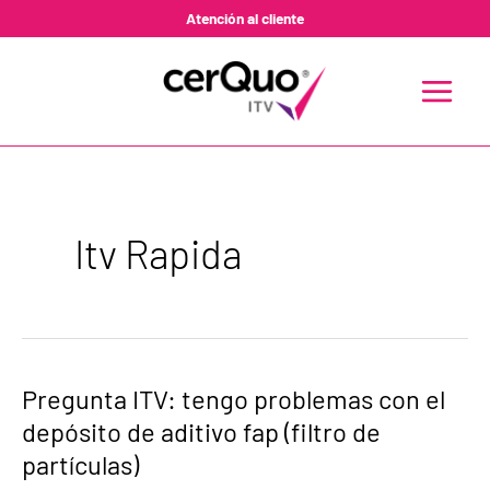
Ir
Atención al cliente
al
contenido
MAIN
MENU
Itv Rapida
Pregunta
Pregunta ITV: tengo problemas con el
ITV:
depósito de aditivo fap (filtro de
tengo
problemas
partículas)
con
el