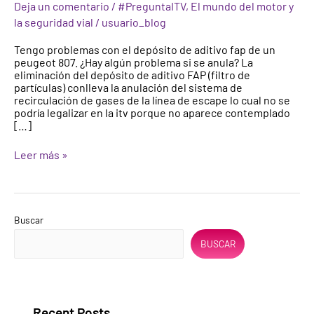
Deja un comentario
/
#PreguntaITV
,
El mundo del motor y
depósito
la seguridad vial
/
usuario_blog
de
aditivo
Tengo problemas con el depósito de aditivo fap de un
fap
peugeot 807. ¿Hay algún problema si se anula? La
(filtro
eliminación del depósito de aditivo FAP (filtro de
de
partículas) conlleva la anulación del sistema de
partículas)
recirculación de gases de la línea de escape lo cual no se
podría legalizar en la itv porque no aparece contemplado
[…]
Leer más »
Buscar
BUSCAR
Recent Posts