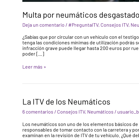
Multa por neumáticos desgastado
Deja un comentario
/
#PreguntaITV
,
Consejos ITV
,
Neu
¿Sabías que por circular con un vehículo con el test
tenga las condiciones mínimas de utilización podrás 
infracción grave puede llegar hasta 200 euros por ru
poder […]
Leer más »
La
La ITV de los Neumáticos
ITV
de
6 comentarios
/
Consejos ITV
,
Neumáticos
/
usuario_b
los
Neumáticos
Los neumáticos son uno de los elementos básicos de u
responsables de tomar contacto con la carretera y por 
examinan en la revisión de ITV de tu vehículo. ¿Qué d