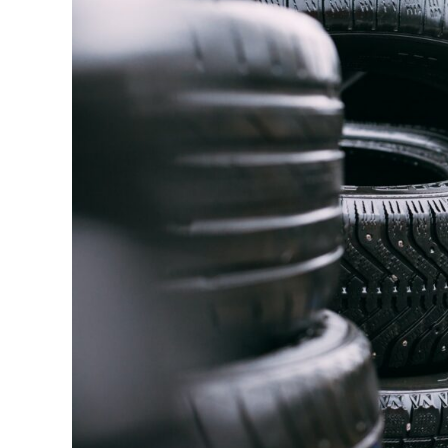
¿Qué
debes
saber?