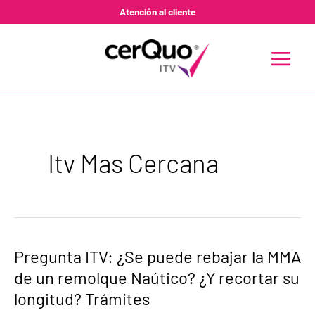
Ir
Atención al cliente
al
contenido
MAIN
MENU
Itv Mas Cercana
Pregunta
Pregunta ITV: ¿Se puede rebajar la MMA
ITV:
de un remolque Naútico? ¿Y recortar su
¿Se
puede
longitud? Trámites
rebajar
la