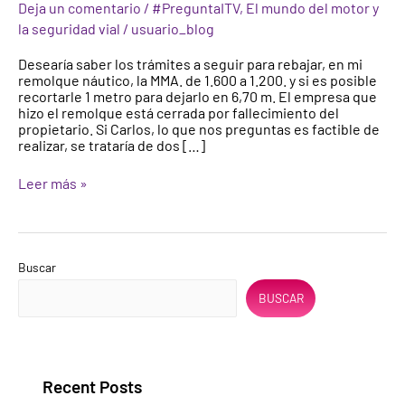
Deja un comentario
/
#PreguntaITV
,
El mundo del motor y
MMA
la seguridad vial
/
usuario_blog
de
un
Desearía saber los trámites a seguir para rebajar, en mi
remolque
remolque náutico, la MMA. de 1.600 a 1.200. y si es posible
Naútico?
recortarle 1 metro para dejarlo en 6,70 m. El empresa que
¿Y
hizo el remolque está cerrada por fallecimiento del
recortar
propietario. Si Carlos, lo que nos preguntas es factible de
su
realizar, se trataría de dos […]
longitud?
Trámites
Leer más »
Buscar
BUSCAR
Recent Posts