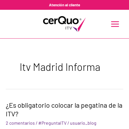
Ir
Atención al cliente
al
contenido
MAIN
MENU
Itv Madrid Informa
¿Es
¿Es obligatorio colocar la pegatina de la
obligatorio
ITV?
colocar
la
2 comentarios
/
#PreguntaITV
/
usuario_blog
pegatina
de