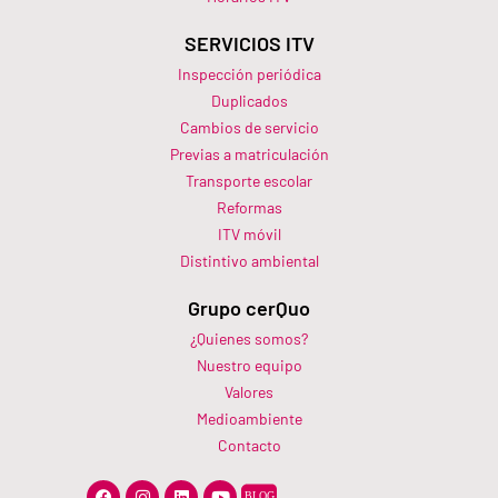
SERVICIOS ITV
Inspección periódica
Duplicados
Cambios de servicio
Previas a matriculación
Transporte escolar
Reformas
ITV móvil
Distintivo ambiental
Grupo cerQuo
¿Quienes somos?
Nuestro equipo
Valores
Medioambiente
Contacto
F
I
L
Y