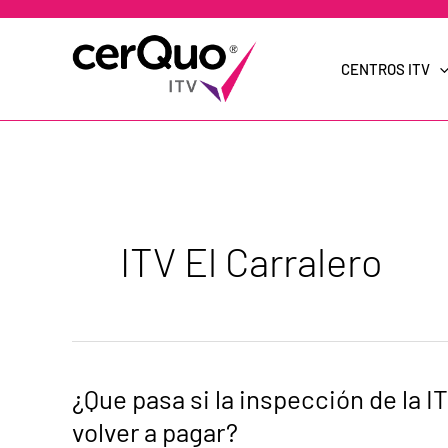
Ir
al
contenido
CENTROS ITV
ITV El Carralero
¿Que
¿Que pasa si la inspección de la 
pasa
si
volver a pagar?
la