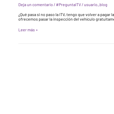
inspección
Deja un comentario
/
#PreguntaITV
/
usuario_blog
de
la
¿Qué pasa si no paso la ITV, tengo que volver a pagar 
ITV
ofrecemos pasar la inspección del vehículo gratuitam
me
sale
Leer más »
desfavorable,
tengo
que
volver
a
pagar?