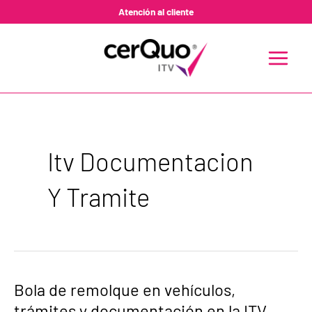
Ir
Atención al cliente
al
contenido
MAIN
MENU
Itv Documentacion
Y Tramite
Bola
Bola de remolque en vehículos,
de
trámites y documentación en la ITV
remolque