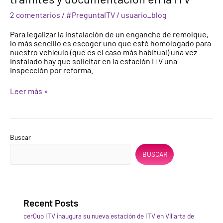
en
2 comentarios
/
#PreguntaITV
/
usuario_blog
vehículos,
trámites
Para legalizar la instalación de un enganche de remolque,
y
lo más sencillo es escoger uno que esté homologado para
documentación
nuestro vehículo (que es el caso más habitual) una vez
en
instalado hay que solicitar en la estación ITV una
la
inspección por reforma.
ITV
Leer más »
Buscar
BUSCAR
Recent Posts
cerQuo ITV inaugura su nueva estación de ITV en Villarta de