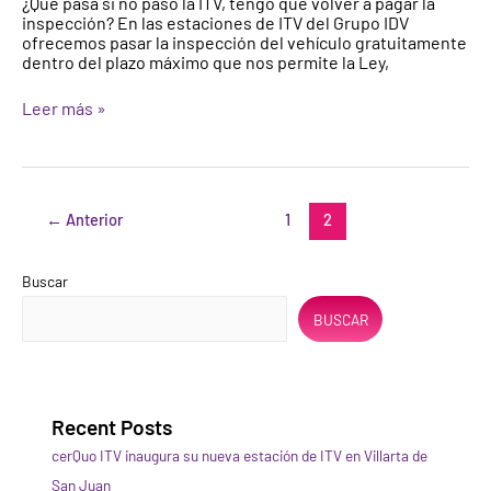
¿Qué pasa si no paso la ITV, tengo que volver a pagar la
me
inspección? En las estaciones de ITV del Grupo IDV
sale
ofrecemos pasar la inspección del vehículo gratuitamente
desfavorable,
dentro del plazo máximo que nos permite la Ley,
tengo
que
Leer más »
volver
a
pagar?
←
Anterior
1
2
Buscar
BUSCAR
Recent Posts
cerQuo ITV inaugura su nueva estación de ITV en Villarta de
San Juan