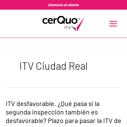
Ir
Paginación
Atención al cliente
al
de
contenido
entradas
MAIN
MENU
ITV Ciudad Real
ITV
ITV desfavorable. ¿Qué pasa si la
desfavorable.
segunda inspección también es
¿Qué
pasa
desfavorable? Plazo para pasar la ITV de
si
la