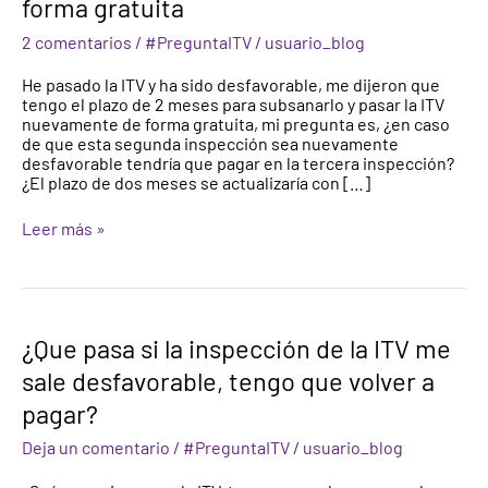
forma gratuita
segunda
inspección
2 comentarios
/
#PreguntaITV
/
usuario_blog
también
es
He pasado la ITV y ha sido desfavorable, me dijeron que
desfavorable?
tengo el plazo de 2 meses para subsanarlo y pasar la ITV
Plazo
nuevamente de forma gratuita, mi pregunta es, ¿en caso
para
de que esta segunda inspección sea nuevamente
pasar
desfavorable tendría que pagar en la tercera inspección?
la
¿El plazo de dos meses se actualizaría con […]
ITV
de
Leer más »
forma
gratuita
¿Que
¿Que pasa si la inspección de la ITV me
pasa
sale desfavorable, tengo que volver a
si
la
pagar?
inspección
de
Deja un comentario
/
#PreguntaITV
/
usuario_blog
la
ITV