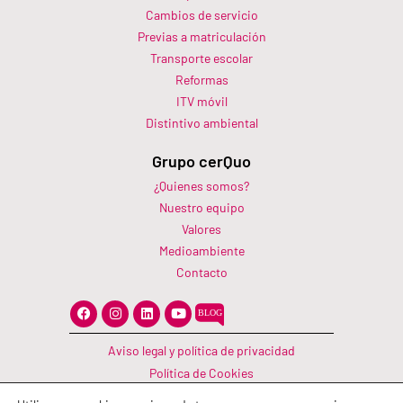
Cambios de servicio
Previas a matriculación
Transporte escolar
Reformas
ITV móvil
Distintivo ambiental
Grupo cerQuo
¿Quienes somos?
Nuestro equipo
Valores
Medioambiente
Contacto
F
I
L
Y
a
n
i
o
c
s
n
u
e
t
k
t
Aviso legal y política de privacidad
b
a
e
u
o
g
d
b
Política de Cookies
o
r
i
e
Canal Información
k
a
n