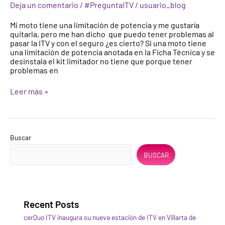
potencia
Deja un comentario
/
#PreguntaITV
/
usuario_blog
en
motos
Mi moto tiene una limitación de potencia y me gustaría
quitarla, pero me han dicho que puedo tener problemas al
pasar la ITV y con el seguro ¿es cierto? Si una moto tiene
una limitación de potencia anotada en la Ficha Técnica y se
desinstala el kit limitador no tiene que porque tener
problemas en
Leer más »
Buscar
BUSCAR
Recent Posts
cerQuo ITV inaugura su nueva estación de ITV en Villarta de