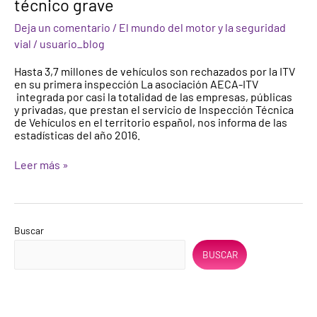
técnico grave
en
las
Deja un comentario
/
El mundo del motor y la seguridad
estaciones
vial
/
usuario_blog
de
ITV
Hasta 3,7 millones de vehículos son rechazados por la ITV
presentaban,
en su primera inspección La asociación AECA-ITV
al
integrada por casi la totalidad de las empresas, públicas
menos,
y privadas, que prestan el servicio de Inspección Técnica
un
de Vehículos en el territorio español, nos informa de las
defecto
estadísticas del año 2016.
técnico
grave
Leer más »
Buscar
BUSCAR