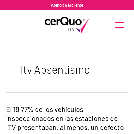
Ir
Atención al cliente
al
contenido
MAIN
MENU
Itv Absentismo
El
El 18,77% de los vehículos
18,77%
inspeccionados en las estaciones de
de
los
ITV presentaban, al menos, un defecto
vehículos
inspeccionados