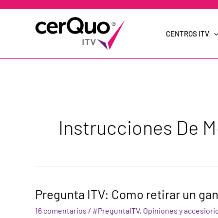
Ir
al
contenido
CENTROS ITV
Instrucciones De 
Pregunta
Pregunta ITV: Como retirar un ga
ITV:
Como
16 comentarios
/
#PreguntaITV
,
Opiniones y accesiorio
retirar