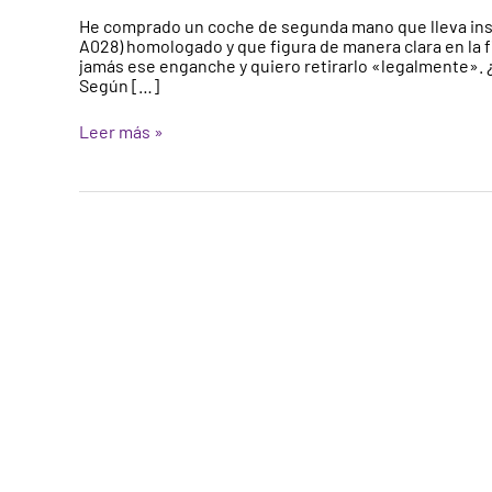
un
He comprado un coche de segunda mano que lleva inst
gancho
A028) homologado y que figura de manera clara en la fi
o
jamás ese enganche y quiero retirarlo «legalmente». 
bola
Según […]
de
remolque
Leer más »
legalmente.