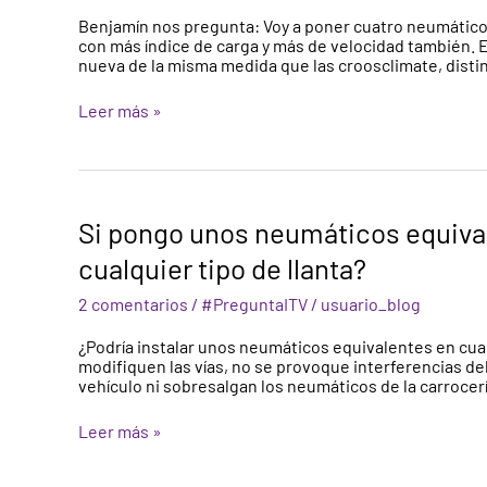
neumáticos
Benjamín nos pregunta: Voy a poner cuatro neumáticos
con más índice de carga y más de velocidad también. E
nueva de la misma medida que las croosclimate, distin
Leer más »
Si
Si pongo unos neumáticos equival
pongo
unos
cualquier tipo de llanta?
neumáticos
equivalentes
2 comentarios
/
#PreguntaITV
/
usuario_blog
¿podría
instalarlos
¿Podría instalar unos neumáticos equivalentes en cualq
en
modifiquen las vías, no se provoque interferencias de
cualquier
vehículo ni sobresalgan los neumáticos de la carrocerí
tipo
de
Leer más »
llanta?