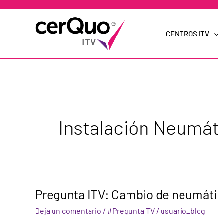
Ir
al
contenido
CENTROS ITV
Instalación Neumá
Pregunta
Pregunta ITV: Cambio de neumát
ITV:
Cambio
Deja un comentario
/
#PreguntaITV
/
usuario_blog
de