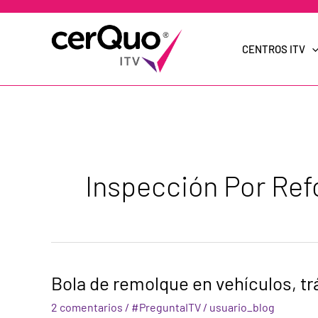
Ir
al
contenido
CENTROS ITV
Inspección Por Re
Bola
Bola de remolque en vehículos, t
de
remolque
2 comentarios
/
#PreguntaITV
/
usuario_blog
en