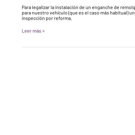
vehículos,
Para legalizar la instalación de un enganche de remo
trámites
para nuestro vehículo (que es el caso más habitual) una
y
inspección por reforma.
documentación
en
Leer más »
la
ITV