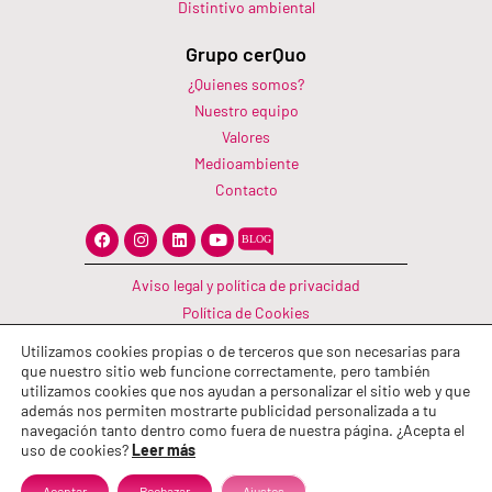
Distintivo ambiental
Grupo cerQuo
¿Quienes somos?
Nuestro equipo
Valores
Medioambiente
Contacto
F
I
L
Y
a
n
i
o
c
s
n
u
e
t
k
t
Aviso legal y política de privacidad
b
a
e
u
o
g
d
b
Política de Cookies
o
r
i
e
Canal Información
k
a
n
Utilizamos cookies propias o de terceros que son necesarias para
m
Política de calidad
que nuestro sitio web funcione correctamente, pero también
utilizamos cookies que nos ayudan a personalizar el sitio web y que
además nos permiten mostrarte publicidad personalizada a tu
navegación tanto dentro como fuera de nuestra página. ¿Acepta el
uso de cookies?
Leer más
Aceptar
Rechazar
Ajustes