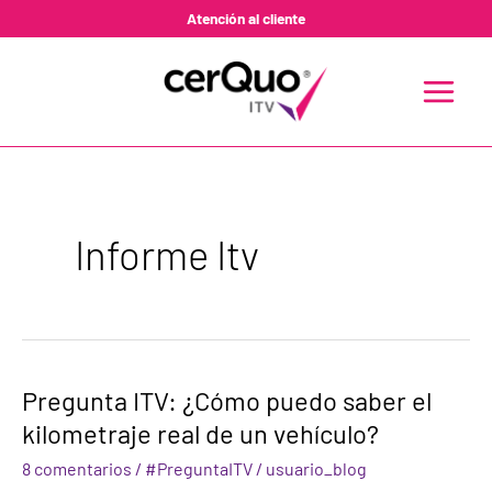
Ir
Atención al cliente
al
contenido
MAIN
MENU
Informe Itv
Pregunta
Pregunta ITV: ¿Cómo puedo saber el
ITV:
kilometraje real de un vehículo?
¿Cómo
puedo
8 comentarios
/
#PreguntaITV
/
usuario_blog
saber
el