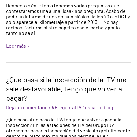
Respecto a éste tema tenemos varias preguntas que
kilometraje
contestaremos una a una: Isaak nos pregunta: Acabo de
real
pedir un informe de un vehículo clásico de los 70 a la DGT y
de
sólo aparece el kilometraje a partir de 2013…. No hay
un
recibos, facturas ni otro papeleo con el coche y por lo
vehículo?
tanto no sé si […]
Leer más »
¿Que
¿Que pasa si la inspección de la ITV me
pasa
sale desfavorable, tengo que volver a
si
la
pagar?
inspección
de
Deja un comentario
/
#PreguntaITV
/
usuario_blog
la
ITV
¿Qué pasa si no paso la ITV, tengo que volver a pagar la
me
inspección? En las estaciones de ITV del Grupo IDV
sale
ofrecemos pasar la inspección del vehículo gratuitamente
desfavorable,
dentro del plazo máximo que nos permite la Ley,