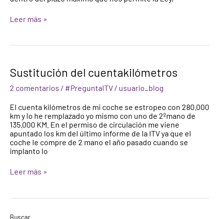
tengo
que
Leer más »
volver
a
pagar?
Sustitución
Sustitución del cuentakilómetros
del
cuentakilómetros
2 comentarios
/
#PreguntaITV
/
usuario_blog
El cuenta kilómetros de mi coche se estropeo con 280.000
km y lo he remplazado yo mismo con uno de 2ºmano de
135.000 KM. En el permiso de circulación me viene
apuntado los km del último informe de la ITV ya que el
coche le compre de 2 mano el año pasado cuando se
implanto lo
Leer más »
Buscar