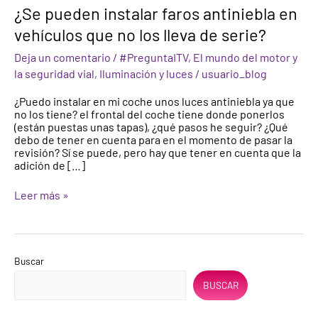
¿Se
¿Se pueden instalar faros antiniebla en
pueden
vehículos que no los lleva de serie?
instalar
faros
Deja un comentario
/
#PreguntaITV
,
El mundo del motor y
antiniebla
en
la seguridad vial
,
Iluminación y luces
/
usuario_blog
vehículos
que
¿Puedo instalar en mi coche unos luces antiniebla ya que
no
no los tiene? el frontal del coche tiene donde ponerlos
los
(están puestas unas tapas), ¿qué pasos he seguir? ¿Qué
lleva
debo de tener en cuenta para en el momento de pasar la
de
revisión? Sí se puede, pero hay que tener en cuenta que la
serie?
adición de […]
Leer más »
Buscar
BUSCAR