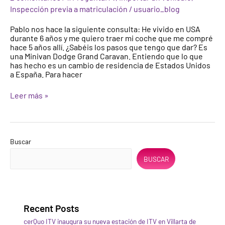
americano
Inspección previa a matriculación
/
usuario_blog
por
cambio
Pablo nos hace la siguiente consulta: He vivido en USA
de
durante 6 años y me quiero traer mi coche que me compré
residencia
hace 5 años allí. ¿Sabéis los pasos que tengo que dar? Es
e
una Minivan Dodge Grand Caravan. Entiendo que lo que
ITV
has hecho es un cambio de residencia de Estados Unidos
a España. Para hacer
Leer más »
Buscar
BUSCAR
Recent Posts
cerQuo ITV inaugura su nueva estación de ITV en Villarta de