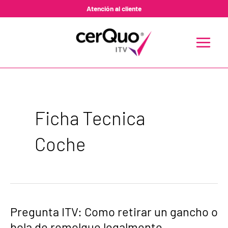
Ir
Atención al cliente
al
contenido
MAIN
MENU
Ficha Tecnica
Coche
Pregunta
Pregunta ITV: Como retirar un gancho o
ITV:
bola de remolque legalmente.
Como