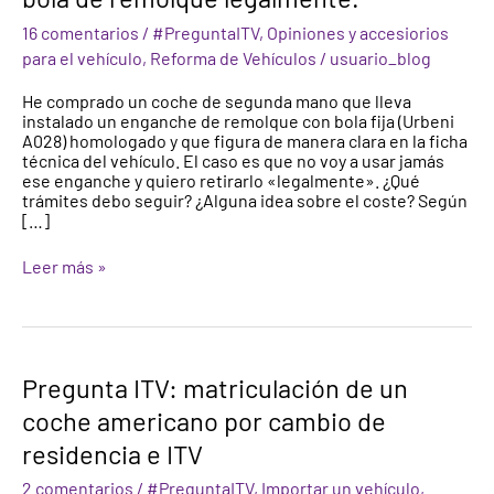
retirar
16 comentarios
/
#PreguntaITV
,
Opiniones y accesiorios
un
gancho
para el vehículo
,
Reforma de Vehículos
/
usuario_blog
o
bola
He comprado un coche de segunda mano que lleva
de
instalado un enganche de remolque con bola fija (Urbeni
remolque
A028) homologado y que figura de manera clara en la ficha
legalmente.
técnica del vehículo. El caso es que no voy a usar jamás
ese enganche y quiero retirarlo «legalmente». ¿Qué
trámites debo seguir? ¿Alguna idea sobre el coste? Según
[…]
Leer más »
Pregunta
Pregunta ITV: matriculación de un
ITV:
coche americano por cambio de
matriculación
de
residencia e ITV
un
coche
2 comentarios
/
#PreguntaITV
,
Importar un vehículo
,