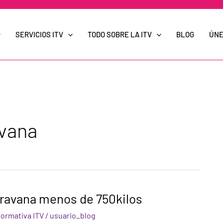
SERVICIOS ITV
TODO SOBRE LA ITV
BLOG
ÚNE
avana
aravana menos de 750kilos
ormativa ITV
/
usuario_blog