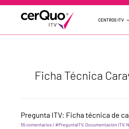
Ir
al
contenido
CENTROS ITV
Ficha Técnica Car
Pregunta
Pregunta ITV: Ficha técnica de c
ITV:
Ficha
55 comentarios
/
#PreguntaITV
,
Documentación ITV
,
N
técnica