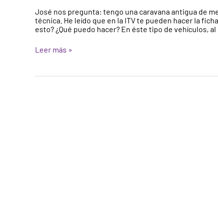
de
José nos pregunta: tengo una caravana antigua de men
caravana
técnica. He leído que en la ITV te pueden hacer la fich
menos
esto? ¿Qué puedo hacer? En éste tipo de vehículos, al
de
750kilos
Leer más »